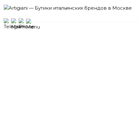
Бутики
итальянских брендов
Москва
Кутузовский проспект, 2/1,
Гостиница «Radisson Collection, Москва»,
Галерея Бутиков, 1 этаж