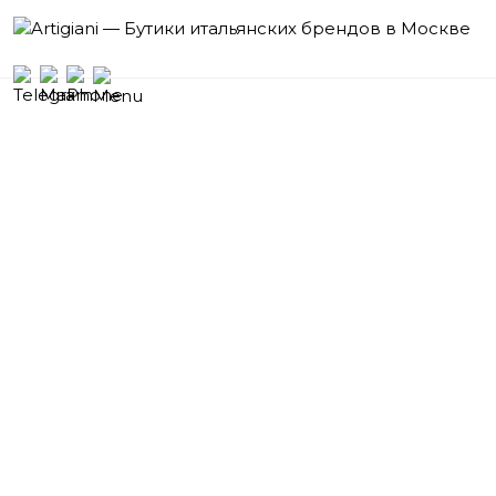
Бутики
итальянских брендов
Москва
Кутузовский проспект, 2/1,
Гостиница «Radisson Collection, Москва»,
Галерея Бутиков, 1 этаж