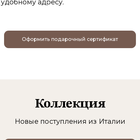
Подарочный с
деальный подарок для тех,
кто
узьям и коллегам премиа