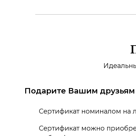
Artigi
В бутике представл
Brunello Cucinelli
Коллекции форм
Индиви