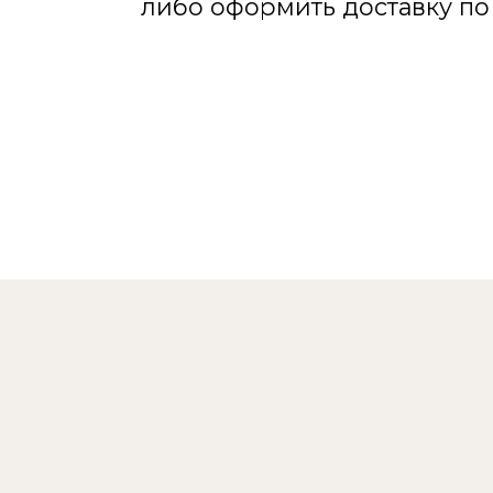
И
Подарите Вашим др