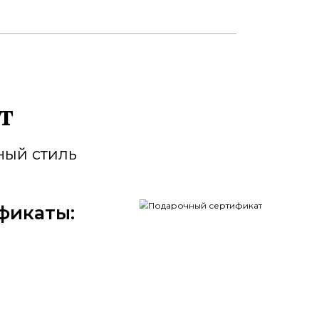
й одежды, обуви и аксессуаров
о, стиль и комфорт.
альных итальянских брендов: K
giani, Loro Piana, Marco Pescarol
 учетом актуальных модных те
деталям и сервис высочайшего
офии Artigiani.
месте с Artigiani!