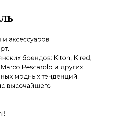
то место,
я Ваш стиль