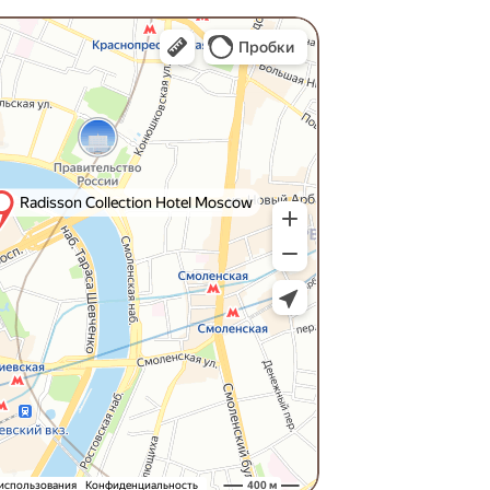
ция
я из Италии
е
аш телеграм-канал,