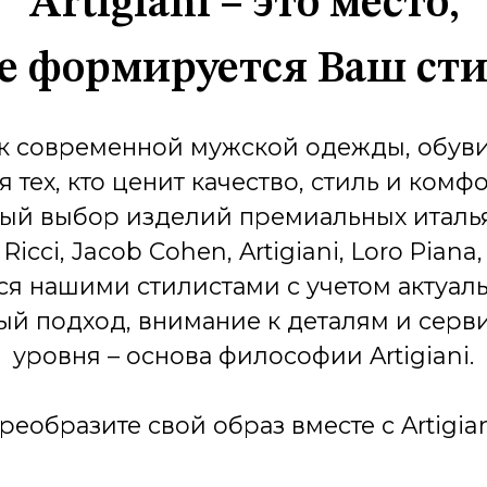
Artigiani – э
где формируетс