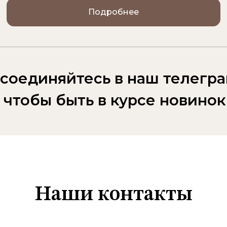
ом на любую сумму для покупок
риобрести в бутике,
авку по удобному адресу.
Оформить подарочный