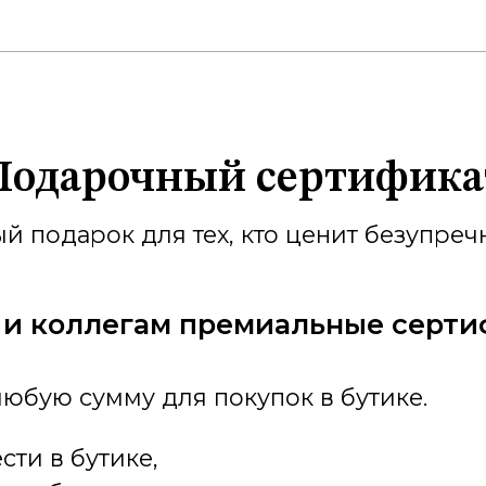
ani – бутик современной мужско
для тех, кто ценит качеств
ен богатый выбор изделий преми
, Stefano Ricci, Jacob Cohen, Arti
ируются нашими стилистами с
дуальный подход, внимание к 
уровня – основа филос
Преобразите свой образ в