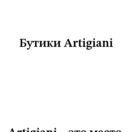
осква»,
Бутики Art