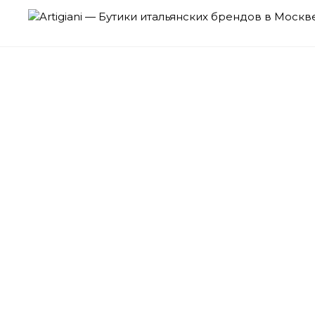
Бутики
итальянски