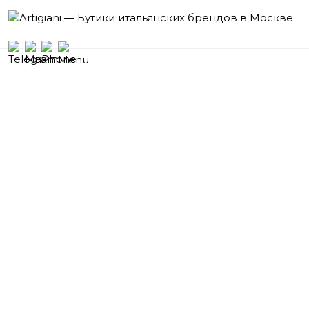
Бутики
итальянских брендов
Москва
Кутузовский проспект, 2/1,
Гостиница «Radisson Collection, Москва»,
Галерея Бутиков, 1 этаж