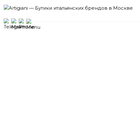
Бутики
итальянских брендов
Москва
Кутузовский проспект, 2/1,
Гостиница «Radisson Collection, Москва»,
Галерея Бутиков, 1 этаж