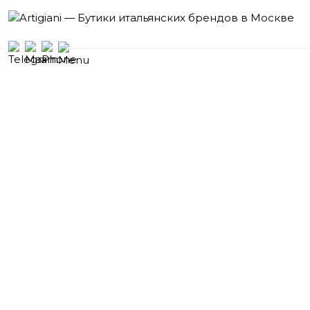
Бутики
итальянских брендов
Москва
Кутузовский проспект, 2/1,
Гостиница «Radisson Collection, Москва»,
Галерея Бутиков, 1 этаж