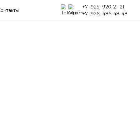
+7 (925) 920-21-21
Контакты
+7 (926) 486-48-48